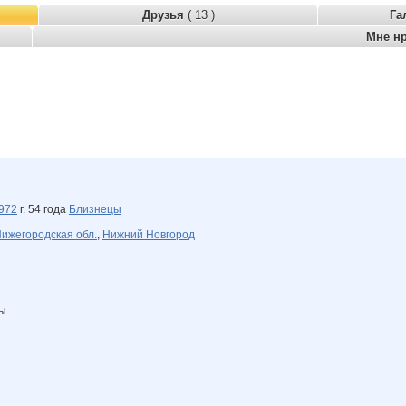
Друзья
( 13 )
Га
Мне н
972
г. 54 года
Близнецы
ижегородская обл.
,
Нижний Новгород
ны