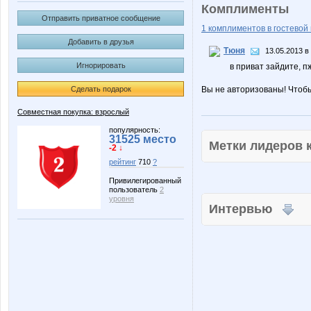
Комплименты
Отправить приватное сообщение
1 комплиментов в гостевой 
Добавить в друзья
Тюня
13.05.2013 в
Игнорировать
в приват зайдите, п
Сделать подарок
Вы не авторизованы! Чтоб
Совместная покупка: взрослый
популярность:
31525 место
Метки лидеров
-2 ↓
рейтинг
710
?
Привилегированный
пользователь
2
уровня
Интервью