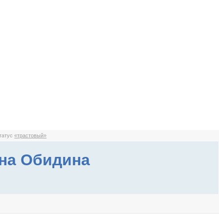
статус
«трастовый»
на Обидина