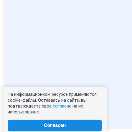
На информационном ресурсе применяются
Статистика портрета:
cookie-файлы. Оставаясь на сайте, вы
подтверждаете свое
согласие
на их
сейчас просматривают портрет - 0
использование.
зарегистрированные пользователи
посетившие портрет за 7 дней - 0
Согласен