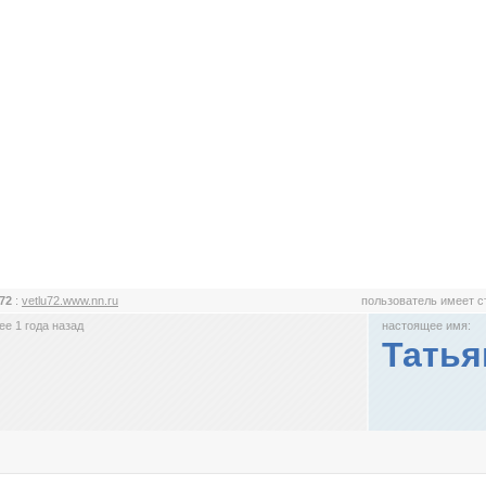
u72
:
vetlu72.www.nn.ru
пользователь имеет 
е 1 года назад
настоящее имя:
Татья